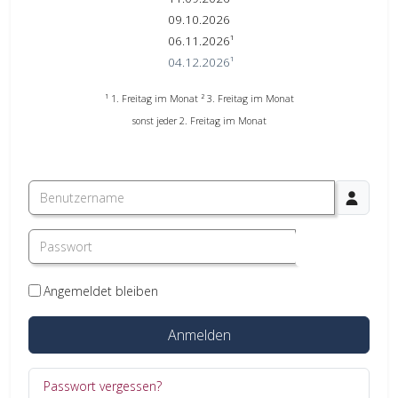
09.10.2026
06.11.2026¹
04.12.2026¹
¹ 1. Freitag im Monat
² 3. Freitag im Monat
sonst jeder 2. Freitag im Monat
Benutzername
Passwort
Passwort 
Angemeldet bleiben
Anmelden
Passwort vergessen?